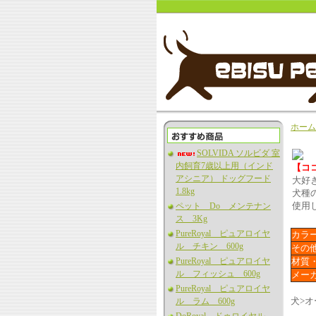
ホーム
SOLVIDA ソルビダ 室
内飼育7歳以上用（インド
【コ
アシニア） ドッグフード
大好
1.8kg
犬種
使用
ペット Do メンテナン
ス 3Kg
PureRoyal ピュアロイヤ
カラ
ル チキン 600g
その
PureRoyal ピュアロイヤ
材質
ル フィッシュ 600g
メー
PureRoyal ピュアロイヤ
犬>
ル ラム 600g