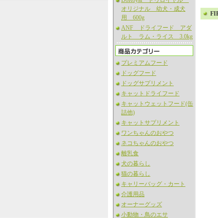
DoRoyal ドゥロイヤル
オリジナル 幼犬・成犬
F
用 600g
ANF ドライフード アダ
ルト ラム・ライス 3.0kg
プレミアムフード
ドッグフード
ドッグサプリメント
キャットドライフード
キャットウェットフード(缶
詰他)
キャットサプリメント
ワンちゃんのおやつ
ネコちゃんのおやつ
離乳食
犬の暮らし
猫の暮らし
キャリーバッグ・カート
介護用品
オーナーグッズ
小動物・鳥のエサ