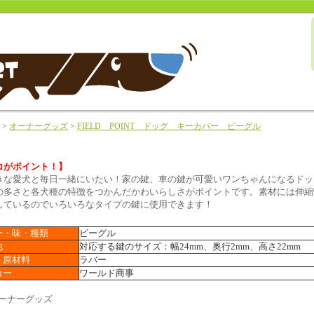
>
オーナーグッズ
>
FIELD POINT ドッグ キーカバー ビーグル
コがポイント！】
きな愛犬と毎日一緒にいたい！家の鍵、車の鍵が可愛いワンちゃんになるドッ
の多さと各犬種の特徴をつかんだかわいらしさがポイントです。素材には伸縮
しているのでいろいろなタイプの鍵に使用できます！
ー・味・種類
ビーグル
他
対応する鍵のサイズ：幅24mm、奥行2mm、高さ22mm
・原材料
ラバー
カー
ワールド商事
オーナーグッズ