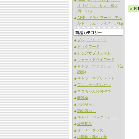
DoRoyal ドゥロイヤル
オリジナル 幼犬・成犬
F
用 600g
ANF ドライフード アダ
ルト ラム・ライス 3.0kg
プレミアムフード
ドッグフード
ドッグサプリメント
キャットドライフード
キャットウェットフード(缶
詰他)
キャットサプリメント
ワンちゃんのおやつ
ネコちゃんのおやつ
離乳食
犬の暮らし
猫の暮らし
キャリーバッグ・カート
介護用品
オーナーグッズ
小動物・鳥のエサ