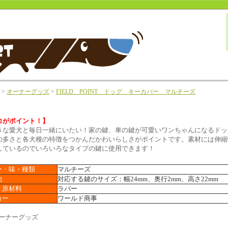
>
オーナーグッズ
>
FIELD POINT ドッグ キーカバー マルチーズ
コがポイント！】
きな愛犬と毎日一緒にいたい！家の鍵、車の鍵が可愛いワンちゃんになるドッ
の多さと各犬種の特徴をつかんだかわいらしさがポイントです。素材には伸縮
しているのでいろいろなタイプの鍵に使用できます！
ー・味・種類
マルチーズ
他
対応する鍵のサイズ：幅24mm、奥行2mm、高さ22mm
・原材料
ラバー
カー
ワールド商事
オーナーグッズ