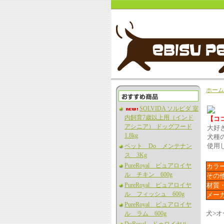
ホーム
SOLVIDA ソルビダ 室
内飼育7歳以上用（インド
【コ
アシニア） ドッグフード
大好
1.8kg
犬種
使用
ペット Do メンテナン
ス 3Kg
PureRoyal ピュアロイヤ
カラ
ル チキン 600g
その
PureRoyal ピュアロイヤ
材質
ル フィッシュ 600g
メー
PureRoyal ピュアロイヤ
犬>
ル ラム 600g