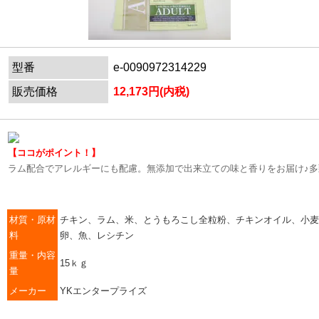
型番
e-0090972314229
販売価格
12,173円(内税)
【ココがポイント！】
ラム配合でアレルギーにも配慮。無添加で出来立ての味と香りをお届け♪
材質・原材
チキン、ラム、米、とうもろこし全粒粉、チキンオイル、小麦
料
卵、魚、レシチン
重量・内容
15ｋｇ
量
メーカー
YKエンタープライズ