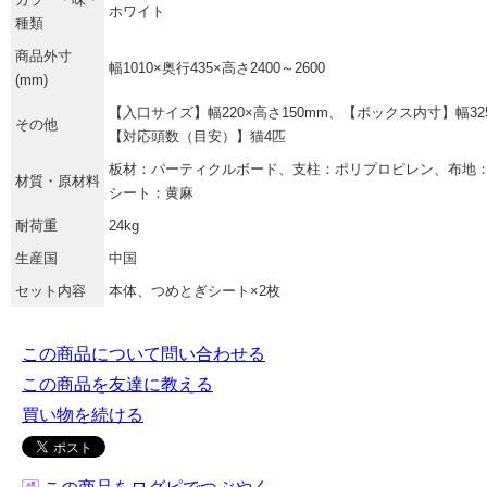
ホワイト
種類
商品外寸
幅1010×奥行435×高さ2400～2600
(mm)
【入口サイズ】幅220×高さ150mm、【ボックス内寸】幅325
その他
【対応頭数（目安）】猫4匹
板材：パーティクルボード、支柱：ポリプロピレン、布地
材質・原材料
シート：黄麻
耐荷重
24kg
生産国
中国
セット内容
本体、つめとぎシート×2枚
この商品について問い合わせる
この商品を友達に教える
買い物を続ける