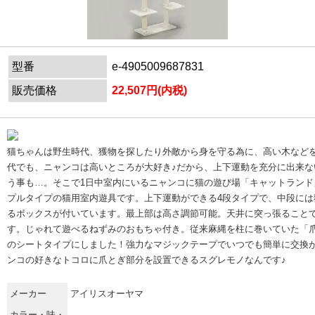
型番
e-4905009687831
販売価格
22,507円(内税)
猫ちゃんは野生時代、獲物を探したり外敵から身を守る為に、高い木など
代でも、ニャンコは高いところが大好き♪だから、上下運動を充分に出来な
う事も…。そこで1日中室内にいるニャンコに猫の遊び場「キャットランド
プルタイプの猫用室内遊具です。上下運動ができる4段タイプで、中段には
るボックスが付いています。最上部は高さ調節可能。天井に突っ張ること
す。じゃれて遊べるねずみのおもちゃ付き。従来麻縄を柱に巻いていた「
のシートタイプにしました！強力なマジックテープでいつでも簡単に交換
ンコの好きなトコロに爪とぎ部分を設置できるスグレモノなんです♪
メーカー
アイリスオーヤマ
カラー・味・