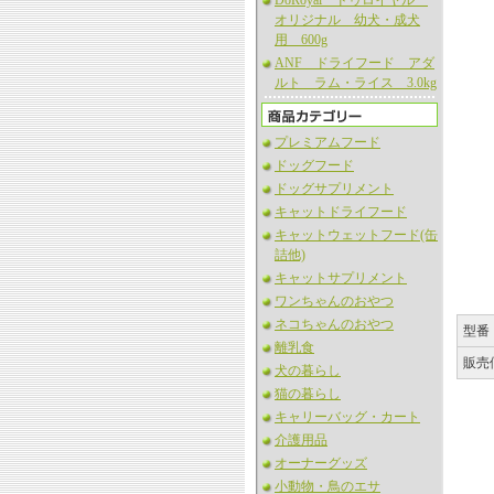
DoRoyal ドゥロイヤル
オリジナル 幼犬・成犬
用 600g
ANF ドライフード アダ
ルト ラム・ライス 3.0kg
プレミアムフード
ドッグフード
ドッグサプリメント
キャットドライフード
キャットウェットフード(缶
詰他)
キャットサプリメント
ワンちゃんのおやつ
ネコちゃんのおやつ
型番
離乳食
販売
犬の暮らし
猫の暮らし
キャリーバッグ・カート
介護用品
オーナーグッズ
小動物・鳥のエサ