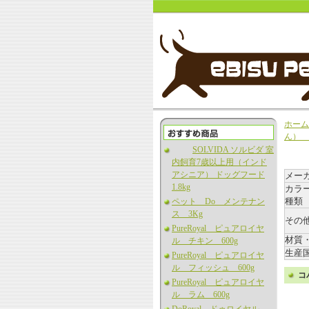
ホーム
ん）
SOLVIDA ソルビダ 室
内飼育7歳以上用（インド
アシニア） ドッグフード
メー
1.8kg
カラ
種類
ペット Do メンテナン
ス 3Kg
その
PureRoyal ピュアロイヤ
材質
ル チキン 600g
生産
PureRoyal ピュアロイヤ
ル フィッシュ 600g
コ
PureRoyal ピュアロイヤ
ル ラム 600g