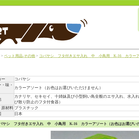
>
ペット用品-その他
>
コバヤシ フタ付きエサ入れ 中 小鳥用 K-16 カラー
カー
コバヤシ
ー・味・
カラーアソート（お色はお選びいただけません）
カナリヤ、セキセイ、十姉妹及び小型飼い鳥全般のエサ入れ、水入
他
び散り防止のフタ付食器）
・原材料
プラスチック
国
日本
バヤシ フタ付きエサ入れ 中 小鳥用 K-16 カラーアソート（お色はお選び